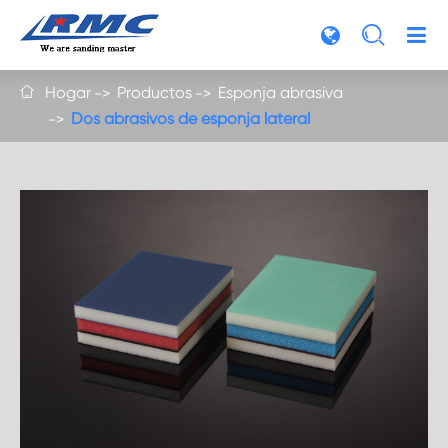

Hogar
Productos
Esponja abrasiva

Dos abrasivos de esponja lateral