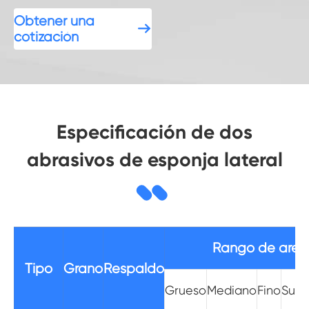
Obtener una

cotización
Especificación de dos
abrasivos de esponja lateral
Rango de aren
Tipo
Grano
Respaldo
Grueso
Mediano
Fino
Supe