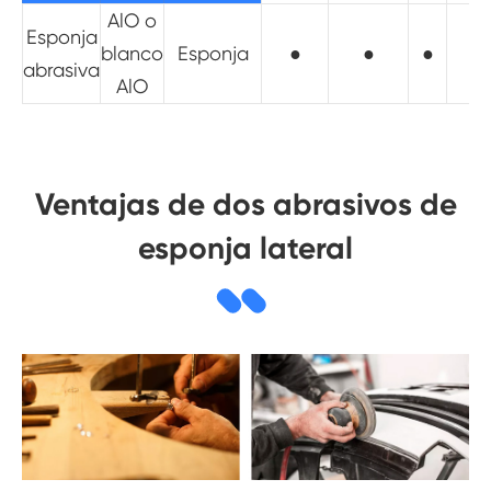
AlO o
Esponja
blanco
Esponja
●
●
●
abrasiva
AlO
Ventajas de dos abrasivos de
esponja lateral