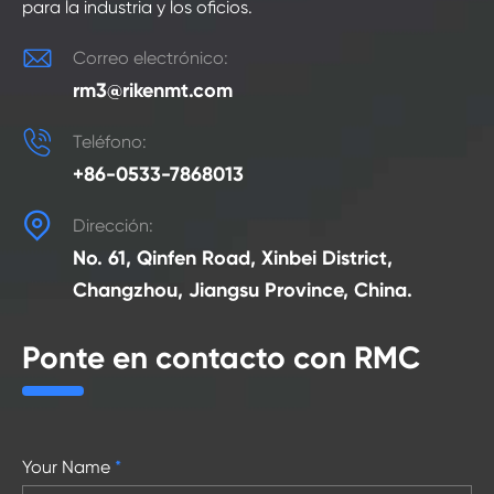
para la industria y los oficios.

Correo electrónico:
rm3@rikenmt.com

Teléfono:
+86-0533-7868013

Dirección:
No. 61, Qinfen Road, Xinbei District,
Changzhou, Jiangsu Province, China.
Ponte en contacto con RMC
Your Name
*