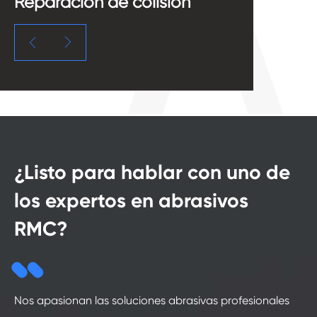
Reparación de colisión
P


¿Listo para hablar con uno de
los expertos en abrasivos
RMC?
Nos apasionan las soluciones abrasivas profesionales