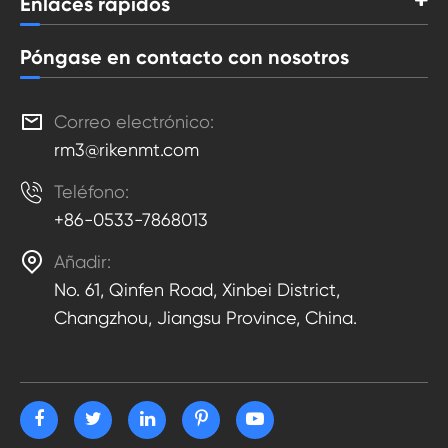
Enlaces rápidos
Póngase en contacto con nosotros

Correo electrónico:
rm3@rikenmt.com

Teléfono:
+86-0533-7868013

Añadir:
No. 61, Qinfen Road, Xinbei District,
Changzhou, Jiangsu Province, China.