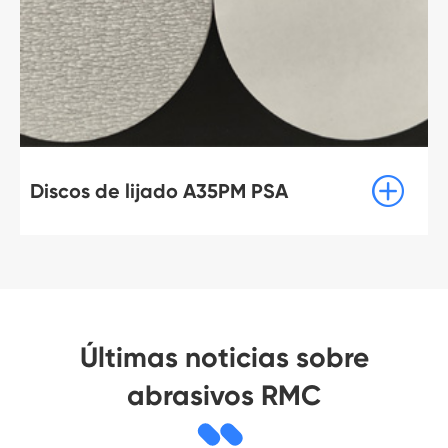

iscos de lijado A35PM PSA
Di
Últimas noticias sobre
abrasivos RMC