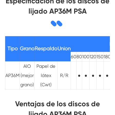
Especificación de los discos de
lijado AP36M PSA
Ra
Tipo
Grano
Respaldo
Unión
60
80
100
120
150
180
2
AlO
Papel de
AP36M
(mejor
látex
R/R
●
●
●
●
●
grano)
(Cwt)
Ventajas de los discos de
lijado AP36M PSA