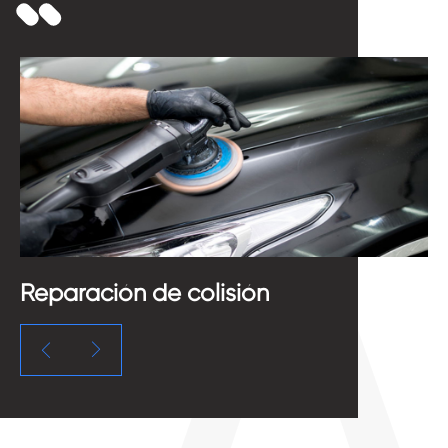
Reparación de colisión
C

