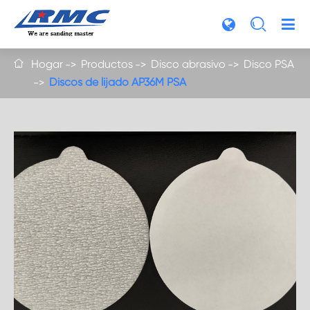

Hogar
Productos
Disco abrasivo
Disco PSA

Discos de lijado AP36M PSA