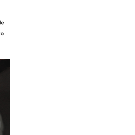
de
to