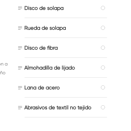

Disco de solapa

Rueda de solapa

Disco de fibra
ón a

Almohadilla de lijado
eño

Lana de acero

Abrasivos de textil no tejido