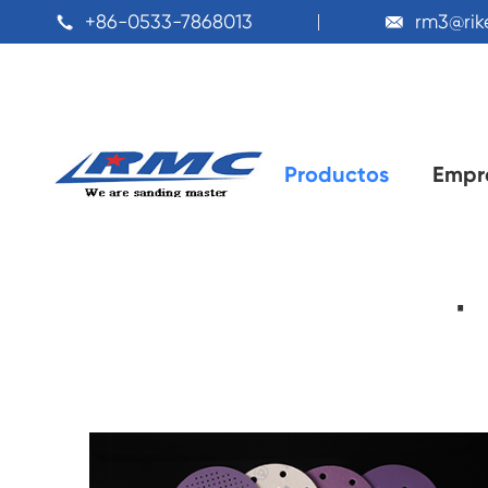
+86-0533-7868013
rm3@ri


Productos
Empr
Diferentes ti