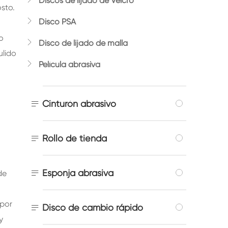
Discos de lijado de Velcro
sto.

Disco PSA
o

Disco de lijado de malla
ulido

Película abrasiva

Cinturón abrasivo

Rollo de tienda

Esponja abrasiva
de
 por

Disco de cambio rápido
y