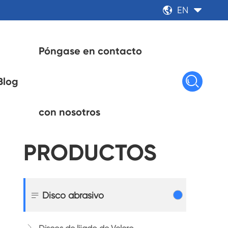
EN


Póngase en contacto

Blog
con nosotros
PRODUCTOS

Disco abrasivo
