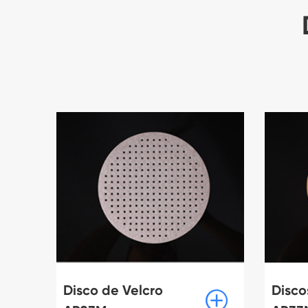
Disco de Velcro
Disco
