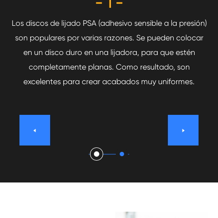
- 1 -
s
Los discos de lijado PSA (adhesivo sensible a la presión)
que
son populares por varias razones. Se pueden colocar
pa
en
en un disco duro en una lijadora, para que estén
m
.
completamente planas. Como resultado, son
excelentes para crear acabados muy uniformes.

