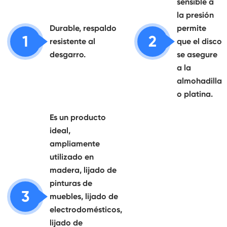
sensible a
la presión
Durable, respaldo
permite
1
2
resistente al
que el disco
desgarro.
se asegure
a la
almohadilla
o platina.
Es un producto
ideal,
ampliamente
utilizado en
madera, lijado de
pinturas de
3
muebles, lijado de
electrodomésticos,
lijado de