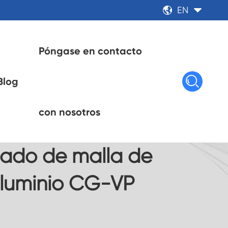
EN


Póngase en contacto

Blog
inio CG-VP
con nosotros
ijado de malla de
aluminio CG-VP