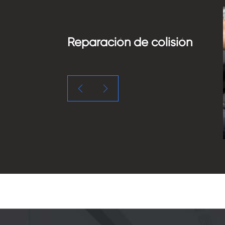
Reparación de colisión

