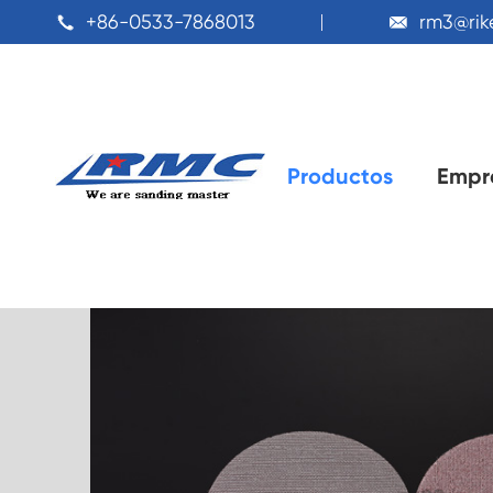
+86-0533-7868013
rm3@ri


Productos
Empr
Hogar
Productos
Disco abrasivo
Disco de 
