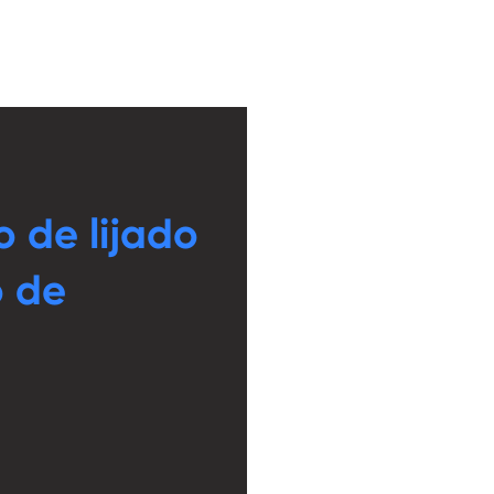
 de lijado
o de