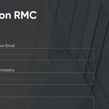
con RMC
our Email
*
ompany