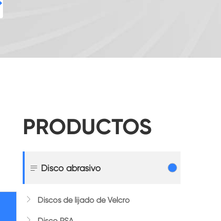

PRODUCTOS

Disco abrasivo

Discos de lijado de Velcro

Disco PSA