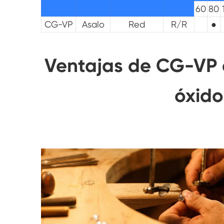
60
80
CG-VP
Asalo
Red
R/R
●
Ventajas de CG-VP d
óxido