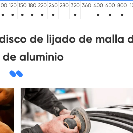
100
120
150
180
220
240
280
320
360
400
600
800
1
●
●
●
●
●
●
●
●
●
●
isco de lijado de malla 
 de aluminio