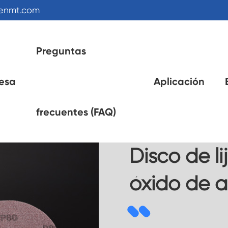
kenmt.com
Preguntas
esa
Aplicación
lijado de malla
Disco de lijado de malla de óxido de alum
frecuentes (FAQ)
Disco de l
óxido de 