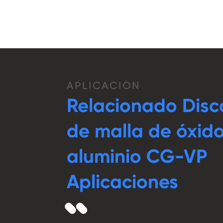
APLICACIÓN
Relacionado Disco
de malla de óxid
aluminio CG-VP
Aplicaciones