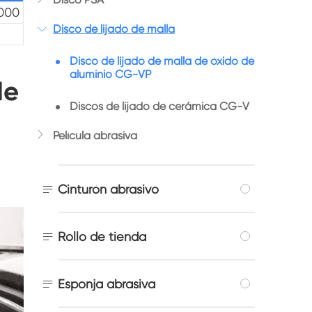
000
Disco de lijado de malla

Disco de lijado de malla de óxido de
aluminio CG-VP
de
Discos de lijado de cerámica CG-V

Película abrasiva

Cinturón abrasivo

Rollo de tienda

Esponja abrasiva